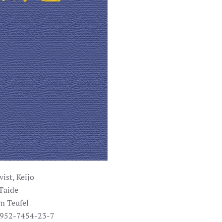
ist, Keijo
Taide
m Teufel
-952-7454-23-7