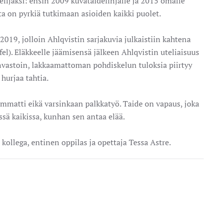
kelijaksi: ensin 2009 kuvataidelinjalle ja 2015 omalle
ta on pyrkiä tutkimaan asioiden kaikki puolet.
019, jolloin Ahlqvistin sarjakuvia julkaistiin kahtena
fel). Eläkkeelle jäämisensä jälkeen Ahlqvistin uteliaisuus
vastoin, lakkaamattoman pohdiskelun tuloksia piirtyy
 hurjaa tahtia.
 ammatti eikä varsinkaan palkkatyö. Taide on vapaus, joka
ssä kaikissa, kunhan sen antaa elää.
kollega, entinen oppilas ja opettaja Tessa Astre.