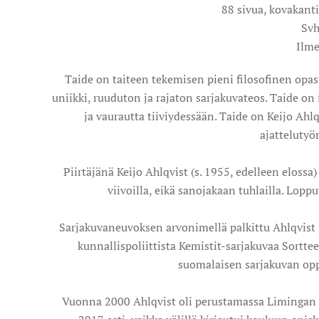
88 sivua, kovakant
Svh
Ilme
Taide on taiteen tekemisen pieni filosofinen opas,
uniikki, ruuduton ja rajaton sarjakuvateos. Taide on 
ja vaurautta tiiviydessään. Taide on Keijo Ah
ajattelutyö
Piirtäjänä Keijo Ahlqvist (s. 1955, edelleen elossa
viivoilla, eikä sanojakaan tuhlailla. Lopp
Sarjakuvaneuvoksen arvonimellä palkittu Ahlqvist
kunnallispoliittista Kemistit-sarjakuvaa Sortte
suomalaisen sarjakuvan oppi
Vuonna 2000 Ahlqvist oli perustamassa Limingan t