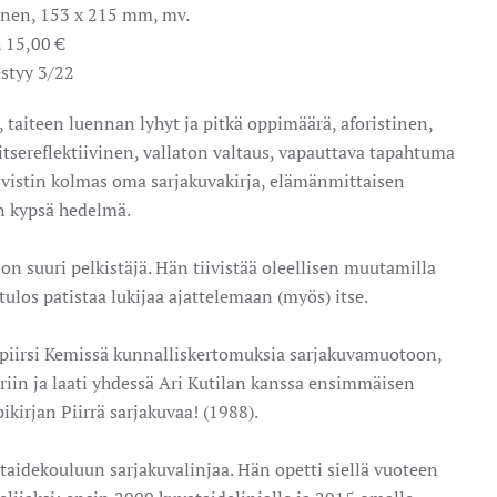
inen, 153 x 215 mm, mv.
 15,00 €
styy 3/22
 taiteen luennan lyhyt ja pitkä oppimäärä, aforistinen,
itsereflektiivinen, vallaton valtaus, vapauttava tapahtuma
lqvistin kolmas oma sarjakuvakirja, elämänmittaisen
n kypsä hedelmä.
) on suuri pelkistäjä. Hän tiivistää oleellisen muutamilla
utulos patistaa lukijaa ajattelemaan (myös) itse.
 piirsi Kemissä kunnalliskertomuksia sarjakuvamuotoon,
eriin ja laati yhdessä Ari Kutilan kanssa ensimmäisen
kirjan Piirrä sarjakuvaa! (1988).
aidekouluun sarjakuvalinjaa. Hän opetti siellä vuoteen