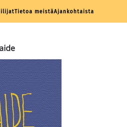
ilijat
Tietoa meistä
Ajankohtaista
aide