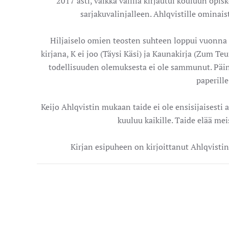
2017 asti, vaikka välillä kirjautui kouluun opis
sarjakuvalinjalleen. Ahlqvistille ominais
Hiljaiselo omien teosten suhteen loppui vuonna 2
kirjana, K ei joo (Täysi Käsi) ja Kaunakirja (Zum Teu
todellisuuden olemuksesta ei ole sammunut. Päin
paperille
Keijo Ahlqvistin mukaan taide ei ole ensisijaisesti
kuuluu kaikille. Taide elää mei
Kirjan esipuheen on kirjoittanut Ahlqvistin 