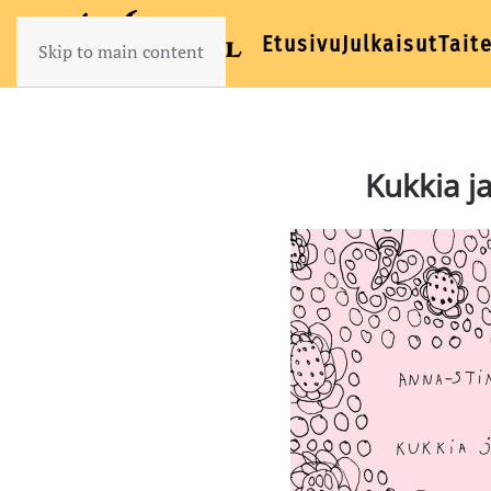
Etusivu
Julkaisut
Taite
Skip to main content
Kukkia j