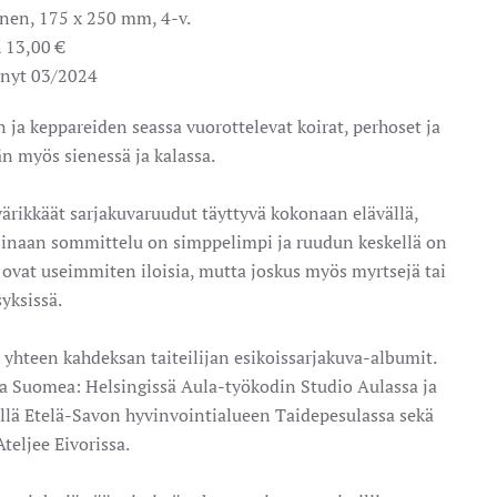
inen, 175 x 250 mm, 4-v.
 13,00 €
ynyt 03/2024
ja keppareiden seassa vuorottelevat koirat, perhoset ja
än myös sienessä ja kalassa.
 värikkäät sarjakuvaruudut täyttyvä kokonaan elävällä,
oisinaan sommittelu on simppelimpi ja ruudun keskellä on
ovat useimmiten iloisia, mutta joskus myös myrtsejä tai
yksissä.
a yhteen kahdeksan taiteilijan esikoissarjakuva-albumit.
illa Suomea: Helsingissä Aula-työkodin Studio Aulassa ja
ellä Etelä-Savon hyvinvointialueen Taidepesulassa sekä
teljee Eivorissa.