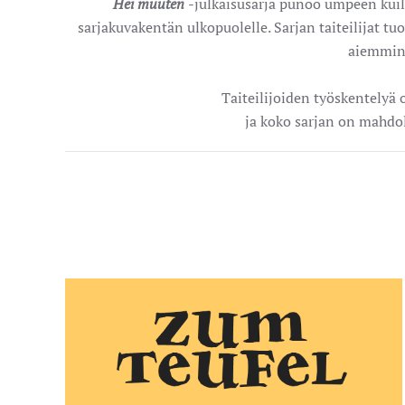
Hei muuten
-julkaisusarja punoo umpeen kuilua
sarjakuvakentän ulkopuolelle. Sarjan taiteilijat tuo
aiemmin 
Taiteilijoiden työskentelyä
ja koko sarjan on mahdol