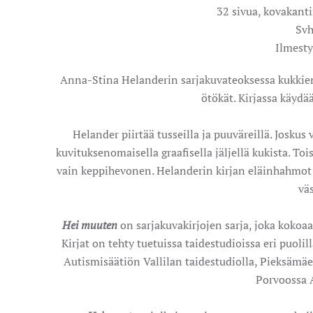
32 sivua, kovakant
Svh
Ilmest
Anna-Stina Helanderin sarjakuvateoksessa kukkien 
ötökät. Kirjassa käydä
Helander piirtää tusseilla ja puuväreillä. Joskus
kuvituksenomaisella graafisella jäljellä kukista. T
vain keppihevonen. Helanderin kirjan eläinhahmot 
väs
Hei muuten
on sarjakuvakirjojen sarja, joka kokoa
Kirjat on tehty tuetuissa taidestudioissa eri puol
Autismisäätiön Vallilan taidestudiolla, Pieksämä
Porvoossa A