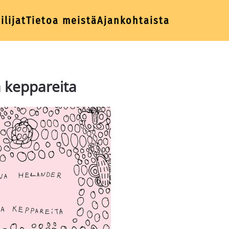
ilijat
Tietoa meistä
Ajankohtaista
a keppareita