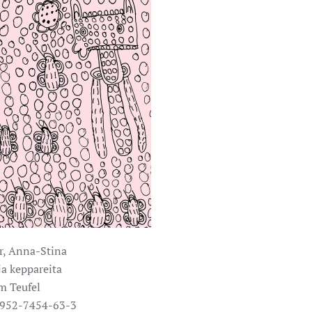
r, Anna-Stina
ja keppareita
m Teufel
-952-7454-63-3