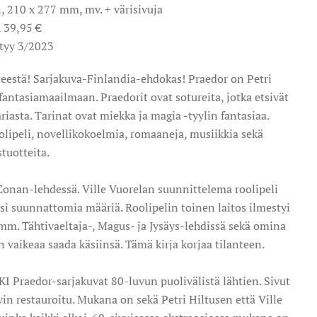
 210 x 277 mm, mv. + värisivuja
 39,95 €
tyy 3/2023
estä! Sarjakuva-Finlandia-ehdokas! Praedor on Petri
fantasiamaailmaan. Praedorit ovat sotureita, jotka etsivät
riasta. Tarinat ovat miekka ja magia -tyylin fantasiaa.
olipeli, novellikokoelmia, romaaneja, musiikkia sekä
tuotteita.
onan-lehdessä. Ville Vuorelan suunnittelema roolipeli
iksi suunnattomia määriä. Roolipelin toinen laitos ilmestyi
 mm. Tähtivaeltaja-, Magus- ja Jysäys-lehdissä sekä omina
 vaikeaa saada käsiinsä. Tämä kirja korjaa tilanteen.
 Praedor-sarjakuvat 80-luvun puolivälistä lähtien. Sivut
n restauroitu. Mukana on sekä Petri Hiltusen että Ville