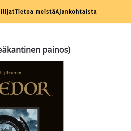
ilijat
Tietoa meistä
Ajankohtaista
äkantinen painos)