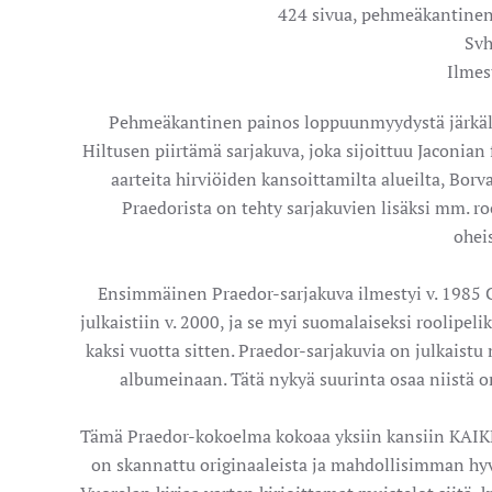
424 sivua, pehmeäkantinen,
Svh
Ilmes
Pehmeäkantinen painos loppuunmyydystä järkäle
Hiltusen piirtämä sarjakuva, joka sijoittuu Jaconian 
aarteita hirviöiden kansoittamilta alueilta, Borva
Praedorista on tehty sarjakuvien lisäksi mm. ro
oheis
Ensimmäinen Praedor-sarjakuva ilmestyi v. 1985 C
julkaistiin v. 2000, ja se myi suomalaiseksi roolipel
kaksi vuotta sitten. Praedor-sarjakuvia on julkaistu
albumeinaan. Tätä nykyä suurinta osaa niistä on
Tämä Praedor-kokoelma kokoaa yksiin kansiin KAIKKI
on skannattu originaaleista ja mahdollisimman hyvi