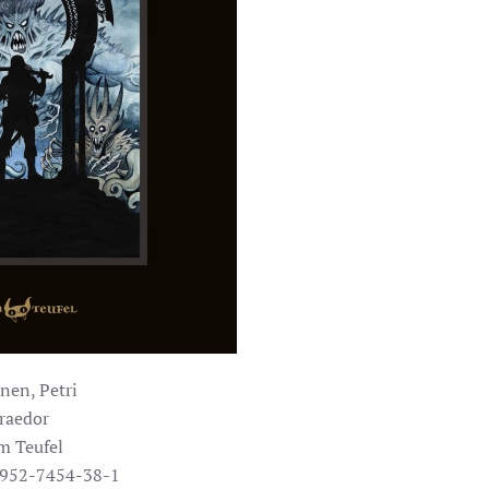
nen, Petri
raedor
m Teufel
-952-7454-38-1