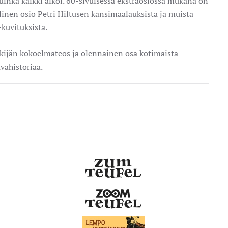
kuinka kaikki alkoi. 60-sivuisessa ekstraosiossa mukana on
linen osio Petri Hiltusen kansimaalauksista ja muista
kuvituksista.
ekijän kokoelmateos ja olennainen osa kotimaista
vahistoriaa.