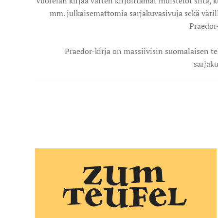
Vuorelan kirjaa varten kirjoittamat muistelot siitä, 
mm. julkaisemattomia sarjakuvasivuja sekä väril
Praedor-
Praedor-kirja on massiivisin suomalaisen t
sarjaku