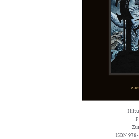
Hiltu
P
Zu
ISBN 978