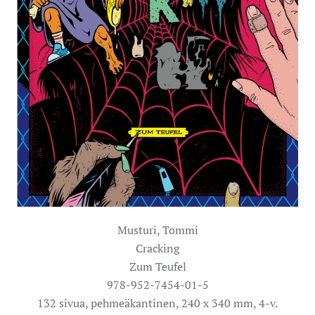
Musturi, Tommi
Cracking
Zum Teufel
978-952-7454-01-5
132 sivua, pehmeäkantinen, 240 x 340 mm, 4-v.