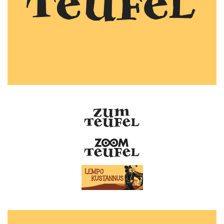
Humalistonkatu 8 B
20100 Turku
Finland