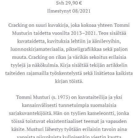
Svh 29,90 €
Ilmestynyt 08/2021
Cracking on suuri kuvakirja, joka kokoaa yhteen Tommi
Musturin taidetta vuosilta 2013–2021. Teos sisältää
kuvataidetta, kuvituksia lehtiin ja äänilevyihin,
luonnoskirjamateriaalia, pikseligrafiikkaa sekä paljon
muuta. Cracking on rikas ja värikäs sekoitus erilaisia
tyylejä ja näkökulmia. Kirja sisältää tekijän artikkelin
taiteiden rajamailla työskentelystä sekä lisätietoa kaikista
kirjan töistä.
Tommi Musturi (s. 1975) on kuvataiteilija ja yksi
kansainvälisesti tunnetuimpia suomalaisia
sarjakuvantekijöitä. Hän on tyylien kameleontti, jonka
töissä toistuvat eksistentiaaliset teemat ja vapauden
käsite. Musturi lähestyy työtään erilaisin tavoin aina
vapaista piirroksista kulloisenkin viestin kautta