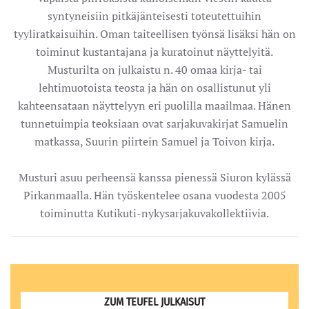
syntyneisiin pitkäjänteisesti toteutettuihin
tyyliratkaisuihin. Oman taiteellisen työnsä lisäksi hän on
toiminut kustantajana ja kuratoinut näyttelyitä.
Musturilta on julkaistu n. 40 omaa kirja- tai
lehtimuotoista teosta ja hän on osallistunut yli
kahteensataan näyttelyyn eri puolilla maailmaa. Hänen
tunnetuimpia teoksiaan ovat sarjakuvakirjat Samuelin
matkassa, Suurin piirtein Samuel ja Toivon kirja.
Musturi asuu perheensä kanssa pienessä Siuron kylässä
Pirkanmaalla. Hän työskentelee osana vuodesta 2005
toiminutta Kutikuti-nykysarjakuvakollektiivia.
ZUM TEUFEL JULKAISUT