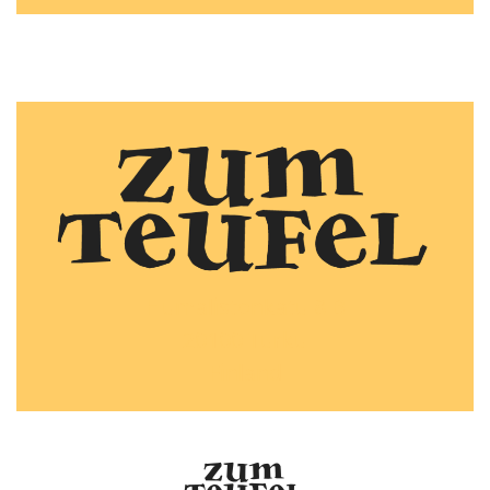
Humalistonkatu 8 B
20100 Turku
Finland