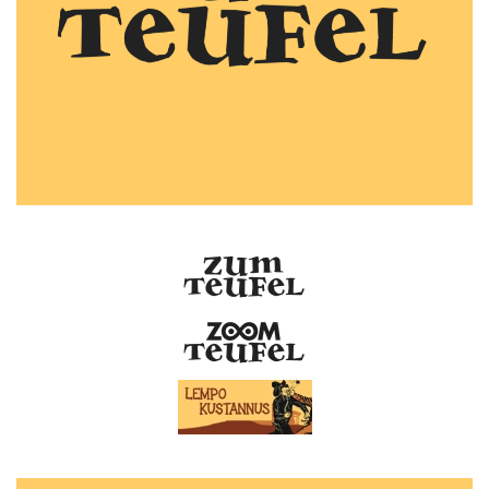
Humalistonkatu 8 B
20100 Turku
Finland