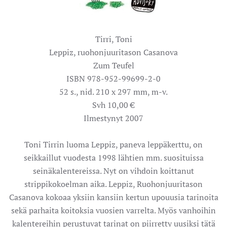
Tirri, Toni
Leppiz, ruohonjuuritason Casanova
Zum Teufel
ISBN 978-952-99699-2-0
52 s., nid. 210 x 297 mm, m-v.
Svh 10,00 €
Ilmestynyt 2007
Toni Tirrin luoma Leppiz, paneva leppäkerttu, on
seikkaillut vuodesta 1998 lähtien mm. suosituissa
seinäkalentereissa. Nyt on vihdoin koittanut
strippikokoelman aika. Leppiz, Ruohonjuuritason
Casanova kokoaa yksiin kansiin kertun upouusia tarinoita
sekä parhaita koitoksia vuosien varrelta. Myös vanhoihin
kalentereihin perustuvat tarinat on piirretty uusiksi tätä